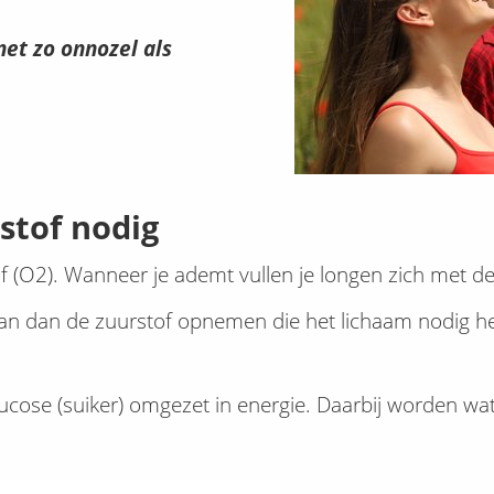
net zo onnozel als
stof nodig
(O2). Wanneer je ademt vullen je longen zich met dez
an dan de zuurstof opnemen die het lichaam nodig hee
lucose (suiker) omgezet in energie. Daarbij worden w
.