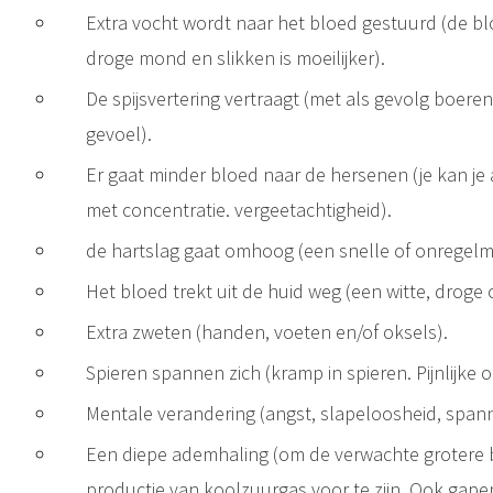
Extra vocht wordt naar het bloed gestuurd (de 
droge mond en slikken is moeilijker).
De spijsvertering vertraagt (met als gevolg boere
gevoel).
Er gaat minder bloed naar de hersenen (je kan je
met concentratie. vergeetachtigheid).
de hartslag gaat omhoog (een snelle of onregelma
Het bloed trekt uit de huid weg (een witte, droge 
Extra zweten (handen, voeten en/of oksels).
Spieren spannen zich (kramp in spieren. Pijnlijke 
Mentale verandering (angst, slapeloosheid, spann
Een diepe ademhaling (om de verwachte grotere b
productie van koolzuurgas voor te zijn. Ook gape