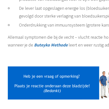
De lever laat opgeslagen energie los (bloedsuike
gevolgd door sterke verlaging van bloedsuikerspi
Onderdrukking van immuunsysteem (grotere kans 
Allemaal symptomen die bij de vecht – vlucht reactie h
wanneer je de
Buteyko Methode
leert en weer rustig a