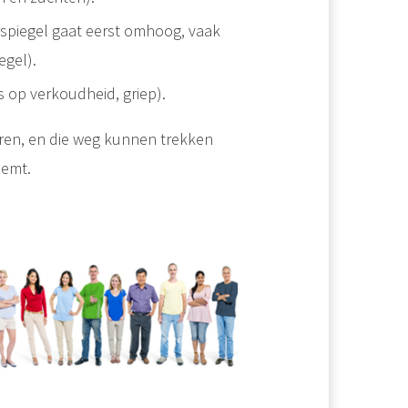
rspiegel gaat eerst omhoog, vaak
egel).
op verkoudheid, griep).
oren, en die weg kunnen trekken
demt.