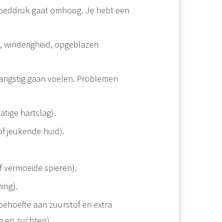
bloeddruk gaat omhoog. Je hebt een
n, winderigheid, opgeblazen
 angstig gaan voelen. Problemen
tige hartslag).
of jeukende huid).
of vermoeide spieren).
ing).
ehoefte aan zuurstof en extra
n en zuchten).