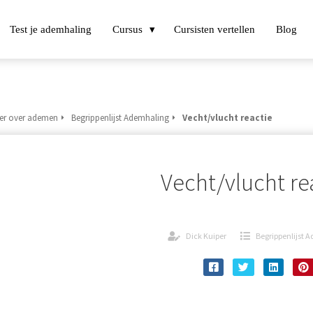
Test je ademhaling
Cursus
Cursisten vertellen
Blog
er over ademen
Begrippenlijst Ademhaling
Vecht/vlucht reactie
Vecht/vlucht re
Dick Kuiper
Begrippenlijst 