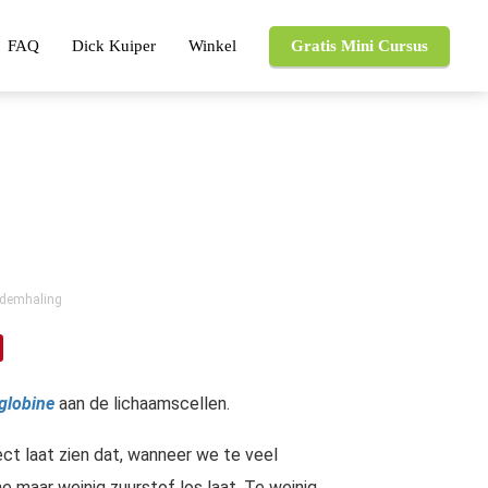
FAQ
Dick Kuiper
Winkel
Gratis Mini Cursus
Ademhaling
lobine
aan de lichaamscellen.
fect laat zien dat, wanneer we te veel
 maar weinig zuurstof los laat. Te weinig