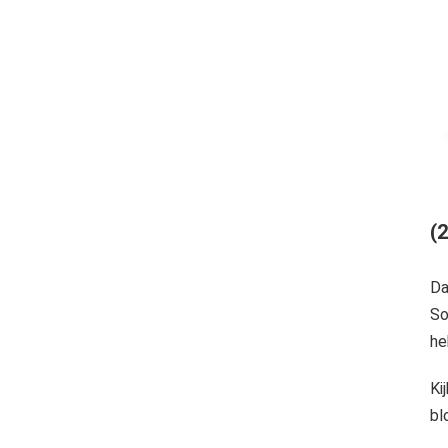
(2
Da
So
he
Ki
bl