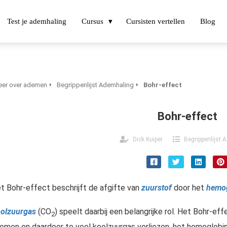
Test je ademhaling
Cursus
Cursisten vertellen
Blog
er over ademen
Begrippenlijst Ademhaling
Bohr-effect
Bohr-effect
Dick Kuiper
Begrippenlijst 
t Bohr-effect beschrijft de afgifte van
zuurstof
door het
hemog
olzuurgas
(CO
) speelt daarbij een belangrijke rol. Het Bohr-ef
2
emen en daardoor te veel koolzuurgas verliezen, het hemoglobine