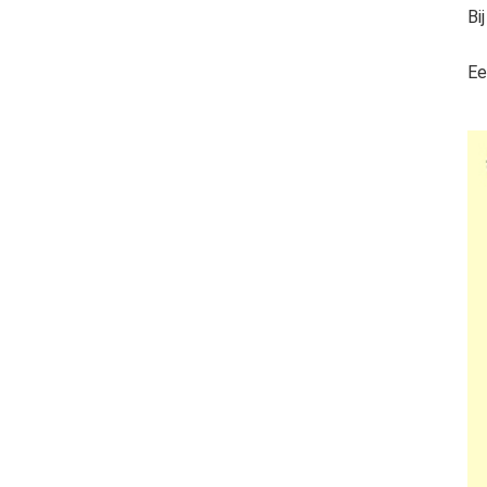
Bi
Ee