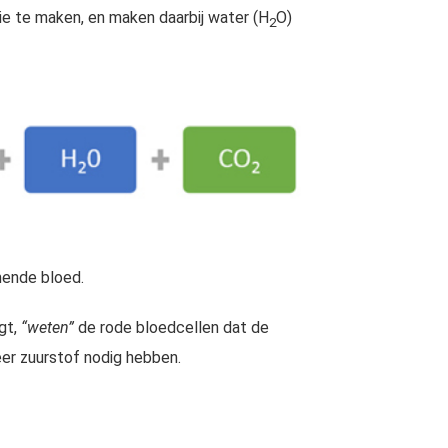
ie te maken, en maken daarbij water (H
O)
2
mende bloed.
jgt,
“weten”
de rode bloedcellen dat de
eer zuurstof nodig hebben.