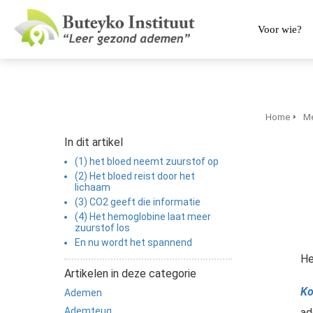
Voor wie?
Home
Me
In dit artikel
(1) het bloed neemt zuurstof op
(2) Het bloed reist door het
lichaam
(3) CO2 geeft die informatie
(4) Het hemoglobine laat meer
zuurstof los
En nu wordt het spannend
He
Artikelen in deze categorie
Ko
Ademen
Ademteug
ad