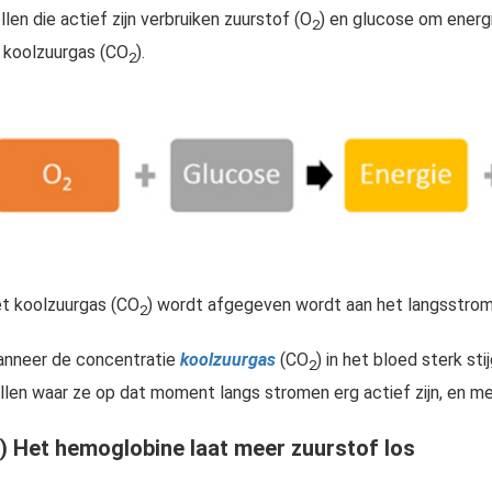
llen die actief zijn verbruiken zuurstof (O
) en glucose om energ
2
 koolzuurgas (CO
).
2
t koolzuurgas (CO
) wordt afgegeven wordt aan het langsstro
2
nneer de concentratie
koolzuurgas
(CO
) in het bloed sterk sti
2
llen waar ze op dat moment langs stromen erg actief zijn, en m
4) Het hemoglobine laat meer zuurstof los