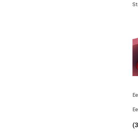
St
Ee
Ee
(