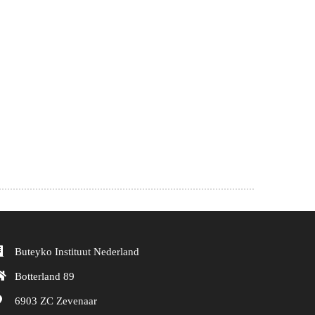
Buteyko Instituut Nederland
Botterland 89
6903 ZC
Zevenaar