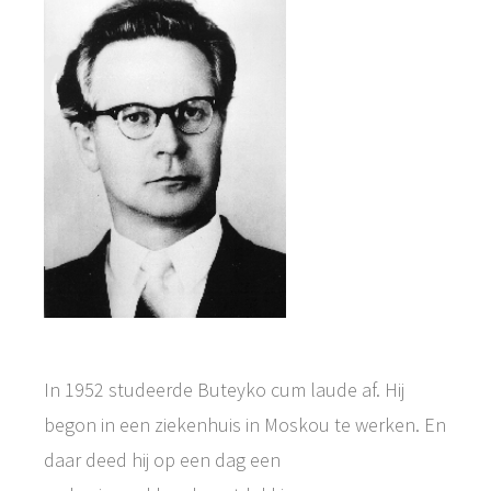
In 1952 studeerde Buteyko cum laude af. Hij
begon in een ziekenhuis in Moskou te werken. En
daar deed hij op een dag een