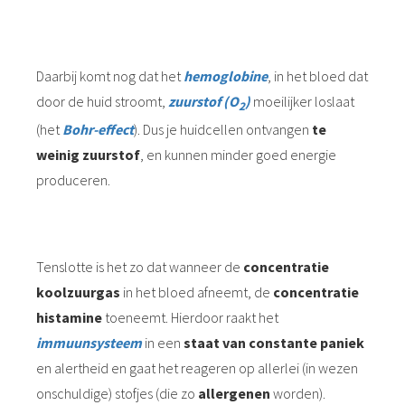
Daarbij komt nog dat het
hemoglobine
, in het bloed dat
door de huid stroomt,
zuurstof (O
)
moeilijker loslaat
2
(het
Bohr-effect
). Dus je huidcellen ontvangen
te
weinig zuurstof
, en kunnen minder goed energie
produceren.
Tenslotte is het zo dat wanneer de
concentratie
koolzuurgas
in het bloed afneemt, de
concentratie
histamine
toeneemt. Hierdoor raakt het
immuunsysteem
in een
staat van constante paniek
en alertheid en gaat het reageren op allerlei (in wezen
onschuldige) stofjes (die zo
allergenen
worden).