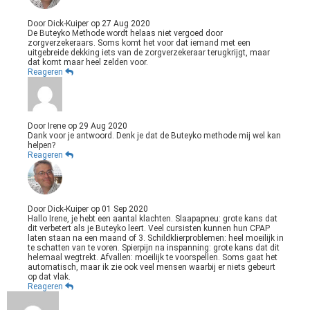
Door
Dick-Kuiper
op
27 Aug 2020
De Buteyko Methode wordt helaas niet vergoed door
zorgverzekeraars. Soms komt het voor dat iemand met een
uitgebreide dekking iets van de zorgverzekeraar terugkrijgt, maar
dat komt maar heel zelden voor.
Reageren
Door
Irene
op
29 Aug 2020
Dank voor je antwoord. Denk je dat de Buteyko methode mij wel kan
helpen?
Reageren
Door
Dick-Kuiper
op
01 Sep 2020
Hallo Irene, je hebt een aantal klachten. Slaapapneu: grote kans dat
dit verbetert als je Buteyko leert. Veel cursisten kunnen hun CPAP
laten staan na een maand of 3. Schildklierproblemen: heel moeilijk in
te schatten van te voren. Spierpijn na inspanning: grote kans dat dit
helemaal wegtrekt. Afvallen: moeilijk te voorspellen. Soms gaat het
automatisch, maar ik zie ook veel mensen waarbij er niets gebeurt
op dat vlak.
Reageren