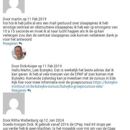
Door
martin
op
11 Feb 2019
hoi hoi ik heb jullie al ens een mail gestuurd over slaapapneu ik heb
ernstige centraal en obstructieve slaapapneu ik heb een cp smorgens van
10 a 15 seconde en moet ik al naar lucht happen als ik de cp kan
verlengen zou dan de centraal slaapapneu ook kunnen verbeteren dank je
voor het antwoord
Reageren
Door
Dick-Kuiper
op
11 Feb 2019
Hallo Martin, Leer Buteyko. Dat is werkelijk het beste advies dat ik
kan geven. Ik heb al vele mensen van de CPAP af zien komen met
Buteyko. Komende zaterdag kan je meedoen met de cursus in Ede.
Kijk hier voor meer informatie over de groepscursus:
https://buteyko-
instituut.nl/de-buteyko-cursus/buteyko-groepscursus-ede/
Reageren
Door
Ritha Wallenburg
op
12 Jan 2024
Goede morgen Dick. Ik gebruik vanaf 2016 de CPap. Had 69 stops per
uur.verder heb ik geen klachten. Is het mogelijk voor mij om van de Cpap