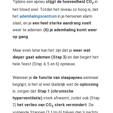
Tijdens een apneu
stijgt de hoeveelheid CO
in
2
het bloed snel. Totdat het niveau zo hoog is, dat
het
ademhalingscentrum
in je hersenen alarm
slaat, en je
een heel sterke aandrang voelt
weer te ademen:
(6) je ademhaling komt weer
op gang
.
Maar even later kan het zijn dat je
weer wat
dieper gaat ademen (Stap 3)
en dan begint het
hele feest (Stap 4, 5 en 6) opnieuw.
Wanneer je
de functie van slaapapneu
eenmaal
begrijpt, is het al snel duidelijk wat de
oplossing
is: zorgen dat
Stap 1 (chronische
hyperventilatie)
sterk afneemt, zodat ook (Stap
2)
het verlies van CO
sterk vermindert
. De
2
volgende Stappen (3 t/m 6) blijven dan 's nachts