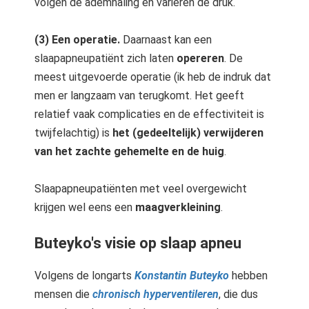
volgen de ademhaling en variëren de druk.
(3) Een operatie.
Daarnaast kan een
slaapapneupatiënt zich laten
opereren
. De
meest uitgevoerde operatie (ik heb de indruk dat
men er langzaam van terugkomt. Het geeft
relatief vaak complicaties en de effectiviteit is
twijfelachtig) is
het (gedeeltelijk) verwijderen
van het zachte gehemelte en de huig
.
Slaapapneupatiënten met veel overgewicht
krijgen wel eens een
maagverkleining
.
Buteyko's visie op slaap apneu
Volgens de longarts
Konstantin Buteyko
hebben
mensen die
chronisch hyperventileren
, die dus